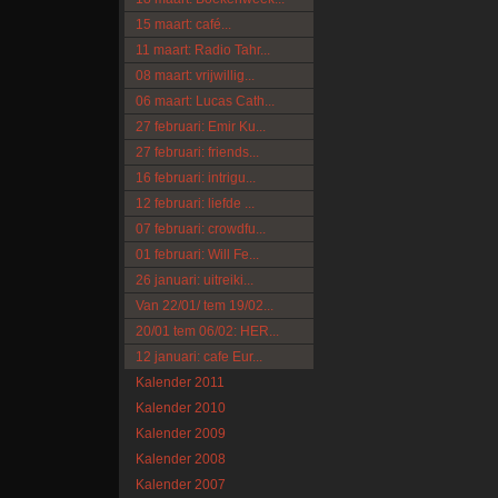
15 maart: café...
11 maart: Radio Tahr...
08 maart: vrijwillig...
06 maart: Lucas Cath...
27 februari: Emir Ku...
27 februari: friends...
16 februari: intrigu...
12 februari: liefde ...
07 februari: crowdfu...
01 februari: Will Fe...
26 januari: uitreiki...
Van 22/01/ tem 19/02...
20/01 tem 06/02: HER...
12 januari: cafe Eur...
Kalender 2011
Kalender 2010
Kalender 2009
Kalender 2008
Kalender 2007