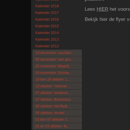
Kalender 2018
Lees
HIER
het voors
Kalender 2017
Bekijk hier de flyer
Kalender 2016
Kalender 2015
Kalender 2014
Kalender 2013
Kalender 2012
19 december: wachten...
08 december: een ges...
25 november: Magritt...
09 november: Dichter...
16 tem 26 oktober: L...
13 oktober: Yerevan ...
07 oktober: herdenki...
07 oktober: Boonmara...
06 oktober: Het Bete...
06 oktober: sleutel ...
03 tem 07 oktober: f...
01 en 03 oktober: fa...