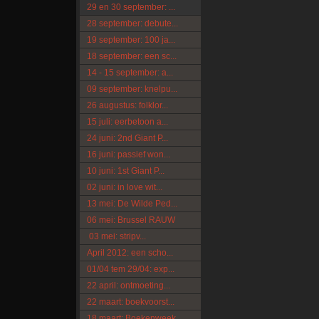
29 en 30 september: ...
28 september: debute...
19 september: 100 ja...
18 september: een sc...
14 - 15 september: a...
09 september: knelpu...
26 augustus: folklor...
15 juli: eerbetoon a...
24 juni: 2nd Giant P...
16 juni: passief won...
10 juni: 1st Giant P...
02 juni: in love wit...
13 mei: De Wilde Ped...
06 mei: Brussel RAUW
03 mei: stripv...
April 2012: een scho...
01/04 tem 29/04: exp...
22 april: ontmoeting...
22 maart: boekvoorst...
18 maart: Boekenweek...